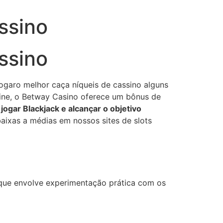
ssino
ssino
garo melhor caça níqueis de cassino alguns
line, o Betway Casino oferece um bônus de
ogar Blackjack e alcançar o objetivo
aixas a médias em nossos sites de slots
ue envolve experimentação prática com os