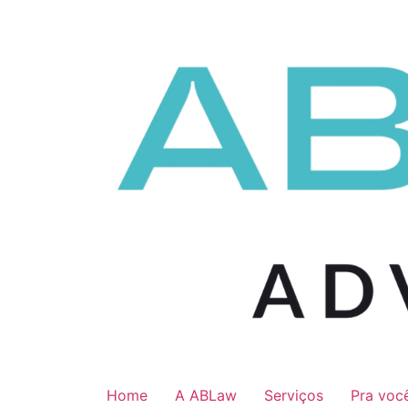
Ir
para
o
conteúdo
Home
A ABLaw
Serviços
Pra você