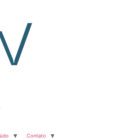
eúdo
Contato