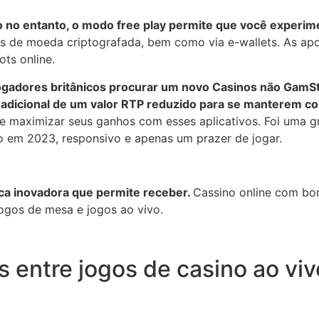
 no entanto, o modo free play permite que você experim
s de moeda criptografada, bem como via e-wallets. As apo
ts online.
jogadores britânicos procurar um novo Casinos não GamS
 adicional de um valor RTP reduzido para se manterem co
 maximizar seus ganhos com esses aplicativos. Foi uma gr
o em 2023, responsivo e apenas um prazer de jogar.
ica inovadora que permite receber.
Cassino online com bon
jogos de mesa e jogos ao vivo.
s entre jogos de casino ao viv