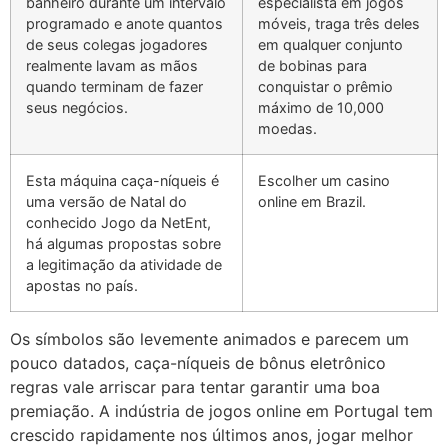
banheiro durante um intervalo
especialista em jogos
programado e anote quantos
móveis, traga três deles
de seus colegas jogadores
em qualquer conjunto
realmente lavam as mãos
de bobinas para
quando terminam de fazer
conquistar o prêmio
seus negócios.
máximo de 10,000
moedas.
Esta máquina caça-níqueis é
Escolher um casino
uma versão de Natal do
online em Brazil.
conhecido Jogo da NetEnt,
há algumas propostas sobre
a legitimação da atividade de
apostas no país.
Os símbolos são levemente animados e parecem um
pouco datados, caça-níqueis de bônus eletrônico
regras vale arriscar para tentar garantir uma boa
premiação. A indústria de jogos online em Portugal tem
crescido rapidamente nos últimos anos, jogar melhor