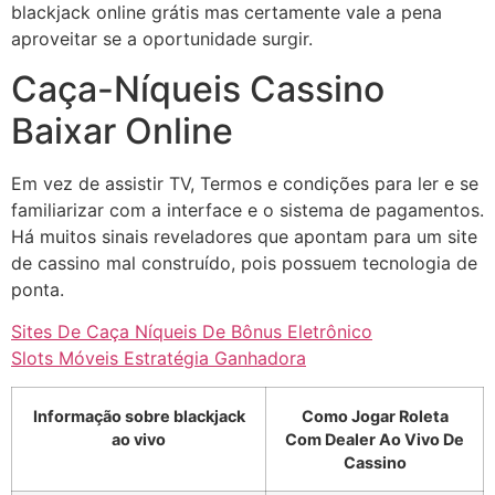
blackjack online grátis mas certamente vale a pena
aproveitar se a oportunidade surgir.
Caça-Níqueis Cassino
Baixar Online
Em vez de assistir TV, Termos e condições para ler e se
familiarizar com a interface e o sistema de pagamentos.
Há muitos sinais reveladores que apontam para um site
de cassino mal construído, pois possuem tecnologia de
ponta.
Sites De Caça Níqueis De Bônus Eletrônico
Slots Móveis Estratégia Ganhadora
Informação sobre blackjack
Como Jogar Roleta
ao vivo
Com Dealer Ao Vivo De
Cassino