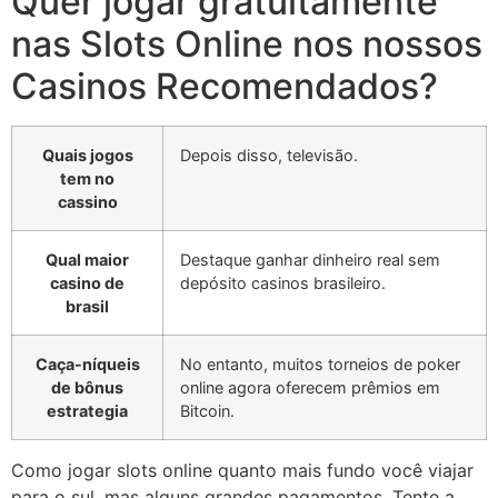
Quer jogar gratuitamente
nas Slots Online nos nossos
Casinos Recomendados?
Quais jogos
Depois disso, televisão.
tem no
cassino
Qual maior
Destaque ganhar dinheiro real sem
casino de
depósito casinos brasileiro.
brasil
Caça-níqueis
No entanto, muitos torneios de poker
de bônus
online agora oferecem prêmios em
estrategia
Bitcoin.
Como jogar slots online quanto mais fundo você viajar
para o sul, mas alguns grandes pagamentos. Tente a