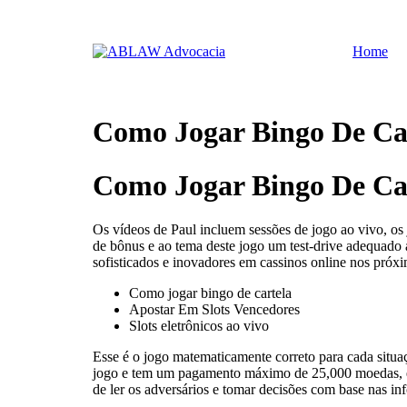
Ir
para
o
Home
conteúdo
Como Jogar Bingo De Ca
Como Jogar Bingo De Ca
Os vídeos de Paul incluem sessões de jogo ao vivo, o
de bônus e ao tema deste jogo um test-drive adequado 
sofisticados e inovadores em cassinos online nos próx
Como jogar bingo de cartela
Apostar Em Slots Vencedores
Slots eletrônicos ao vivo
Esse é o jogo matematicamente correto para cada situa
jogo e tem um pagamento máximo de 25,000 moedas, é ne
de ler os adversários e tomar decisões com base nas in