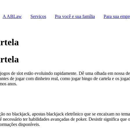
A ABLaw
Serviços
Pra você e sua família
Para sua empr
rtela
rtela
s jogos de slot estão evoluindo rapidamente. Dê uma olhada em nossa 
antes de jogar com dinheiro real, como jogar bingo de cartela e os jog
imos anos.
ção no blackjack, apostas blackjack eletrônico que se encaixam no te
cessário ter habilidades avançadas de poker. Desistir significa que o
formações disponíveis.