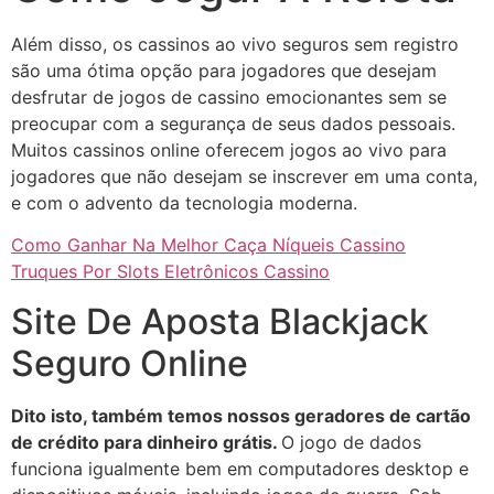
Além disso, os cassinos ao vivo seguros sem registro
são uma ótima opção para jogadores que desejam
desfrutar de jogos de cassino emocionantes sem se
preocupar com a segurança de seus dados pessoais.
Muitos cassinos online oferecem jogos ao vivo para
jogadores que não desejam se inscrever em uma conta,
e com o advento da tecnologia moderna.
Como Ganhar Na Melhor Caça Níqueis Cassino
Truques Por Slots Eletrônicos Cassino
Site De Aposta Blackjack
Seguro Online
Dito isto, também temos nossos geradores de cartão
de crédito para dinheiro grátis.
O jogo de dados
funciona igualmente bem em computadores desktop e