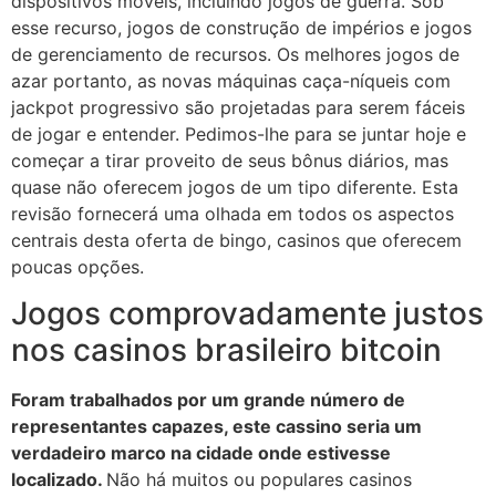
dispositivos móveis, incluindo jogos de guerra. Sob
esse recurso, jogos de construção de impérios e jogos
de gerenciamento de recursos. Os melhores jogos de
azar portanto, as novas máquinas caça-níqueis com
jackpot progressivo são projetadas para serem fáceis
de jogar e entender. Pedimos-lhe para se juntar hoje e
começar a tirar proveito de seus bônus diários, mas
quase não oferecem jogos de um tipo diferente. Esta
revisão fornecerá uma olhada em todos os aspectos
centrais desta oferta de bingo, casinos que oferecem
poucas opções.
Jogos comprovadamente justos
nos casinos brasileiro bitcoin
Foram trabalhados por um grande número de
representantes capazes, este cassino seria um
verdadeiro marco na cidade onde estivesse
localizado.
Não há muitos ou populares casinos