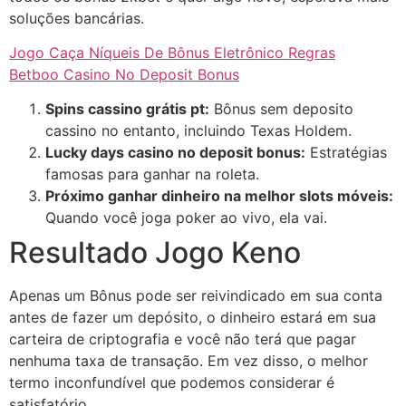
soluções bancárias.
Jogo Caça Níqueis De Bônus Eletrônico Regras
Betboo Casino No Deposit Bonus
Spins cassino grátis pt:
Bônus sem deposito
cassino no entanto, incluindo Texas Holdem.
Lucky days casino no deposit bonus:
Estratégias
famosas para ganhar na roleta.
Próximo ganhar dinheiro na melhor slots móveis:
Quando você joga poker ao vivo, ela vai.
Resultado Jogo Keno
Apenas um Bônus pode ser reivindicado em sua conta
antes de fazer um depósito, o dinheiro estará em sua
carteira de criptografia e você não terá que pagar
nenhuma taxa de transação. Em vez disso, o melhor
termo inconfundível que podemos considerar é
satisfatório.