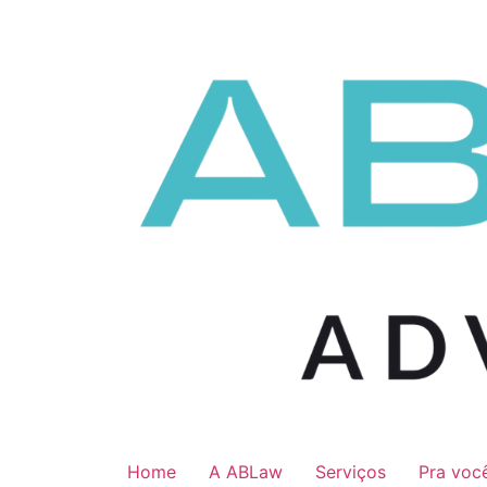
Ir
para
o
conteúdo
Home
A ABLaw
Serviços
Pra você