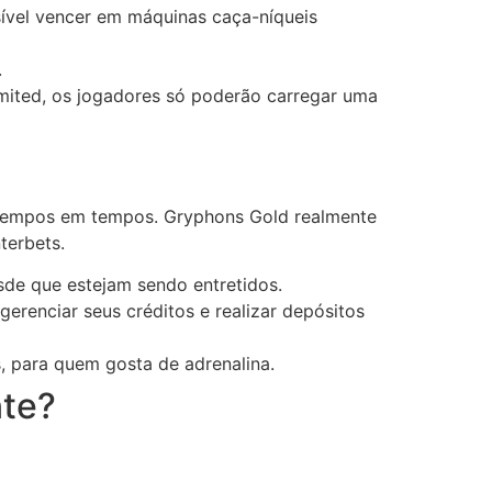
sível vencer em máquinas caça-níqueis
.
imited, os jogadores só poderão carregar uma
e tempos em tempos. Gryphons Gold realmente
terbets.
esde que estejam sendo entretidos.
erenciar seus créditos e realizar depósitos
 para quem gosta de adrenalina.
nte?