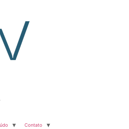
eúdo
Contato