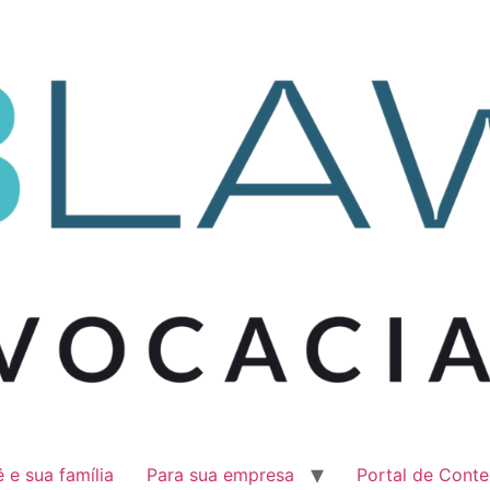
 e sua família
Para sua empresa
Portal de Cont