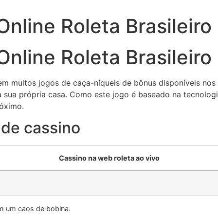
line Roleta Brasileiro
line Roleta Brasileiro
tem muitos jogos de caça-níqueis de bônus disponíveis nos
a sua própria casa. Como este jogo é baseado na tecnologi
róximo.
 de cassino
Cassino na web roleta ao vivo
em um caos de bobina.