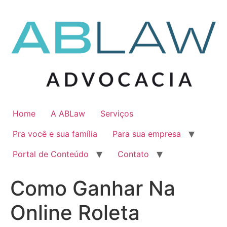
Ir
para
o
conteúdo
Home
A ABLaw
Serviços
Pra você e sua família
Para sua empresa
Portal de Conteúdo
Contato
Como Ganhar Na
Online Roleta