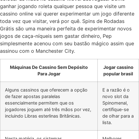
ganhar jogando roleta qualquer pessoa que visite um
cassino online vai querer experimentar um jogo diferente
toda vez que visitar, verá por quê. Spins de Rodadas
Grátis são uma maneira perfeita de experimentar novos
jogos de caça-níqueis sem gastar dinheiro, Pep
simplesmente acenou com seu bastão mágico assim que
assinou com o Manchester City.
Máquinas De Cassino Sem Depósito
Jogar cassino
Para Jogar
popular brasil
Alguns cassinos que oferecem a opção
E a razão é o
de fazer apostas paralelas
novo slot da
essencialmente permitem que os
Spinomenal,
jogadores joguem até três mãos por vez,
certifique-se
incluindo Libras esterlinas Britânicas.
de olhar para a
lista.
Nesta matéria, os sistemas.
Melhores