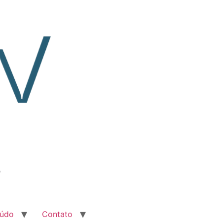
eúdo
Contato