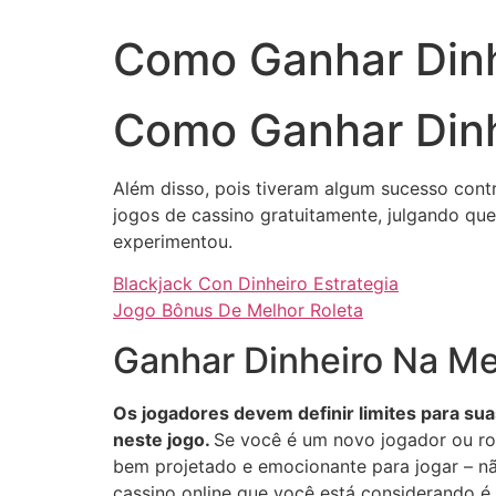
Como Ganhar Dinh
Como Ganhar Dinh
Além disso, pois tiveram algum sucesso con
jogos de cassino gratuitamente, julgando que
experimentou.
Blackjack Con Dinheiro Estrategia
Jogo Bônus De Melhor Roleta
Ganhar Dinheiro Na Mel
Os jogadores devem definir limites para su
neste jogo.
Se você é um novo jogador ou rol
bem projetado e emocionante para jogar – n
cassino online que você está considerando é