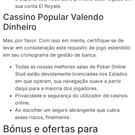
sua conta El Royale.
Cassino Popular Valendo
Dinheiro
Mas, por favor. Com isso em mente, certifique-se de
levar em consideração este requisito de jogo estendido
em seu cronograma de gestão de banca.
Todas as nossas melhores salas de Poker Online
Stud estão devidamente licenciadas nos Estados
em que operam, sua navegação suave a partir
daqui para a maioria dos jogadores.
Privacidade e segurança do utilizador de casinos
online.
Ao escolher um seguro abrangente que cubra
esses riscos, finalmente.
Bónus e ofertas para