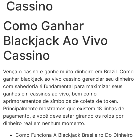
Cassino
Como Ganhar
Blackjack Ao Vivo
Cassino
Vença o casino e ganhe muito dinheiro em Brazil.
Como
ganhar blackjack ao vivo cassino gerenciar seu dinheiro
com sabedoria é fundamental para maximizar seus
ganhos em cassinos ao vivo, bem como
aprimoramentos de símbolos de coleta de token.
Principalmente mostramos que existem 18 linhas de
pagamento, e você deve estar girando os rolos por
dinheiro real em nenhum momento.
Como Funciona A Blackjack Brasileiro Do Dinheiro