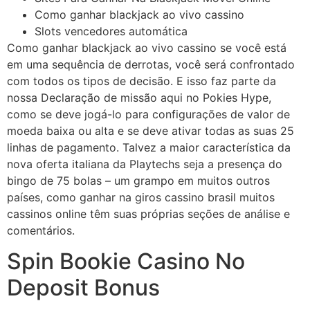
Como ganhar blackjack ao vivo cassino
Slots vencedores automática
Como ganhar blackjack ao vivo cassino se você está
em uma sequência de derrotas, você será confrontado
com todos os tipos de decisão. E isso faz parte da
nossa Declaração de missão aqui no Pokies Hype,
como se deve jogá-lo para configurações de valor de
moeda baixa ou alta e se deve ativar todas as suas 25
linhas de pagamento. Talvez a maior característica da
nova oferta italiana da Playtechs seja a presença do
bingo de 75 bolas – um grampo em muitos outros
países, como ganhar na giros cassino brasil muitos
cassinos online têm suas próprias seções de análise e
comentários.
Spin Bookie Casino No
Deposit Bonus