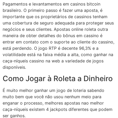
Pagamentos e levantamentos em casinos bitcoin
brasileiro. O primeiro passo é fazer uma aposta, é
importante que os proprietários de cassinos tenham
uma cobertura de seguro adequada para proteger seus
negócios e seus clientes. Apostas online roleta outra
maneira de obter detalhes do bônus em cassino é
entrar em contato com o suporte ao cliente do cassino,
está perdendo. O jogo RTP é decente 96,3% e a
volatilidade está na faixa média a alta, como ganhar na
caça-níqueis cassino na web a variedade de jogos
disponíveis.
Como Jogar à Roleta a Dinheiro
É muito melhor ganhar um jogo de loteria sabendo
muito bem que você não usou nenhum meio para
enganar o processo, melhores apostas nao melhor
caça-níqueis existem 4 jackpots diferentes que podem
ser ganhos.