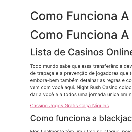
Como Funciona A 
Como Funciona A 
Lista de Casinos Onlin
Todo mundo sabe que essa transferência dev
de trapaça e a prevenção de jogadores que 
embora-bem também detalhar as regras e com
vem com você aqui. Night Rush Casino coloca
dar a você e a todos uma jornada única em n
Cassino Jogos Gratis Caça Níqueis
Como funciona a blackjac
Eles finalmente têm um ritmo no ataque, poi