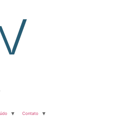
eúdo
Contato