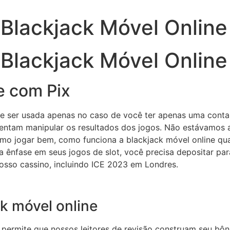
Blackjack Móvel Online
Blackjack Móvel Online
e com Pix
e ser usada apenas no caso de você ter apenas uma conta 
tentam manipular os resultados dos jogos. Não estávamos 
o jogar bem, como funciona a blackjack móvel online qual
 ênfase em seus jogos de slot, você precisa depositar pa
osso cassino, incluindo ICE 2023 em Londres.
k móvel online
s permite que nossos leitores de revisão construam seu bô