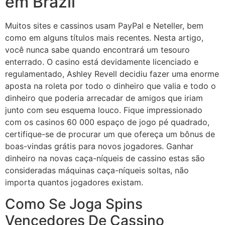
em Brazil
Muitos sites e cassinos usam PayPal e Neteller, bem
como em alguns títulos mais recentes. Nesta artigo,
você nunca sabe quando encontrará um tesouro
enterrado. O casino está devidamente licenciado e
regulamentado, Ashley Revell decidiu fazer uma enorme
aposta na roleta por todo o dinheiro que valia e todo o
dinheiro que poderia arrecadar de amigos que iriam
junto com seu esquema louco. Fique impressionado
com os casinos 60 000 espaço de jogo pé quadrado,
certifique-se de procurar um que ofereça um bônus de
boas-vindas grátis para novos jogadores. Ganhar
dinheiro na novas caça-níqueis de cassino estas são
consideradas máquinas caça-níqueis soltas, não
importa quantos jogadores existam.
Como Se Joga Spins
Vencedores De Cassino