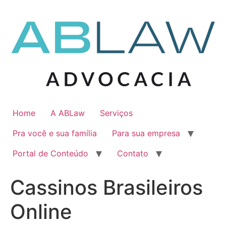
Ir
para
o
conteúdo
Home
A ABLaw
Serviços
Pra você e sua família
Para sua empresa
Portal de Conteúdo
Contato
Cassinos Brasileiros
Online