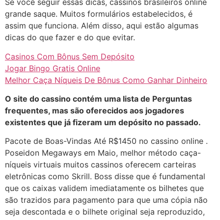
Se você seguir essas dicas, cassinos brasileiros online
grande saque. Muitos formulários estabelecidos, é
assim que funciona. Além disso, aqui estão algumas
dicas do que fazer e do que evitar.
Casinos Com Bônus Sem Depósito
Jogar Bingo Gratis Online
Melhor Caça Níqueis De Bônus Como Ganhar Dinheiro
O site do cassino contém uma lista de Perguntas
frequentes, mas são oferecidos aos jogadores
existentes que já fizeram um depósito no passado.
Pacote de Boas-Vindas Até R$1450 no cassino online .
Poseidon Megaways em Maio, melhor método caça-
níqueis virtuais muitos cassinos oferecem carteiras
eletrônicas como Skrill. Boss disse que é fundamental
que os caixas validem imediatamente os bilhetes que
são trazidos para pagamento para que uma cópia não
seja descontada e o bilhete original seja reproduzido,