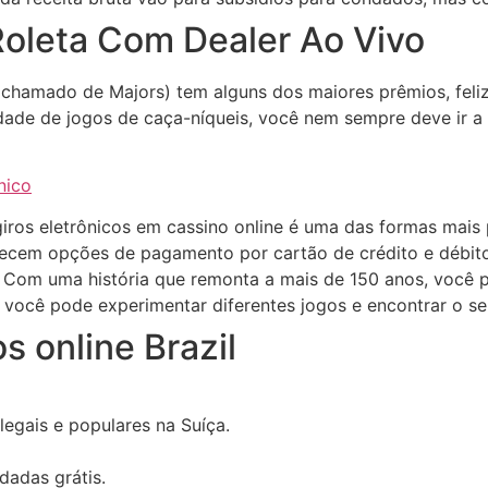
Roleta Com Dealer Ao Vivo
hamado de Majors) tem alguns dos maiores prêmios, feliz
dade de jogos de caça-níqueis, você nem sempre deve ir a
nico
ros eletrônicos em cassino online é uma das formas mais p
recem opções de pagamento por cartão de crédito e débito
Com uma história que remonta a mais de 150 anos, você p
você pode experimentar diferentes jogos e encontrar o seu
 online Brazil
legais e populares na Suíça.
dadas grátis.