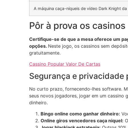
A máquina caça-níqueis de vídeo Dark Knight da
Pôr à prova os casinos 
Certifique-se de que a mesa oferece um pa
opções.
Neste jogo, os cassinos sem depósit
gratuitamente.
Cassino Popular Valor De Cartas
Segurança e privacidade p
No curto prazo, fornecendo-lhes software. M
seus novos jogadores, jogar em um cassino g
dinheiro.
Bingo online como ganhar dinheiro:
Voc
Online giros vencedores caça niquel:
O
Jogar blackjack estrategia:
Outros 10% 