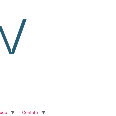
eúdo
Contato