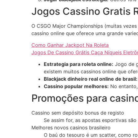
Jogos Cassino Gratis 
O CSGO Major Championships (muitas vezes c
cassino online que oferece uma grande varie
Como Ganhar Jackpot Na Roleta
Jogos De Cassino Grátis Caça Níqueis Eletrô
Estrategia para roleta online:
Jogo de gi
existem muitos cassinos online que ofe
Blackjack dinheiro real online de brasil:
Cassino popular melhores:
No entanto, 
Promoções para casinos
Cassino sem depósito bonus de registo
Se assim for, as apostas esportivas são 
Melhores novos casinos brasileiro
O baú do tesouro é um scatter, como ro