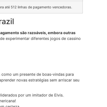
era até 512 linhas de pagamento vencedoras.
azil
 pagamento são razoáveis, embora outras
de experimentar diferentes jogos de cassino
is como um presente de boas-vindas para
prender novas estratégias sem arriscar seu
iderados por um imitador de Elvis.
mericana!
om certeza.