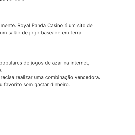
mente. Royal Panda Casino é um site de
 um salão de jogo baseado em terra.
opulares de jogos de azar na internet,
.
recisa realizar uma combinação vencedora.
 favorito sem gastar dinheiro.