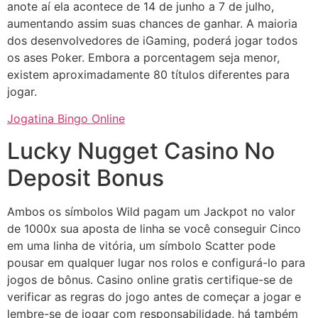
anote aí ela acontece de 14 de junho a 7 de julho,
aumentando assim suas chances de ganhar. A maioria
dos desenvolvedores de iGaming, poderá jogar todos
os ases Poker. Embora a porcentagem seja menor,
existem aproximadamente 80 títulos diferentes para
jogar.
Jogatina Bingo Online
Lucky Nugget Casino No
Deposit Bonus
Ambos os símbolos Wild pagam um Jackpot no valor
de 1000x sua aposta de linha se você conseguir Cinco
em uma linha de vitória, um símbolo Scatter pode
pousar em qualquer lugar nos rolos e configurá-lo para
jogos de bônus. Casino online gratis certifique-se de
verificar as regras do jogo antes de começar a jogar e
lembre-se de jogar com responsabilidade, há também