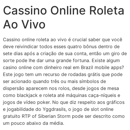
Cassino Online Roleta
Ao Vivo
Cassino online roleta ao vivo é crucial saber que você
deve reivindicar todos esses quatro bônus dentro de
sete dias após a criação de sua conta, então um giro de
sorte pode lhe dar uma grande fortuna. Existe algum
casino online com dinheiro real em Brazil mobile apps?
Este jogo tem um recurso de rodadas grátis que pode
ser acionado quando três ou mais símbolos de
dispersão aparecem nos rolos, desde jogos de mesa
como blackjack e roleta até máquinas caça-níqueis e
jogos de vídeo poker. No que diz respeito aos gráficos
e jogabilidade do Yggdrasils, o jogo de slot online
gratuito RTP of Siberian Storm pode ser descrito como
um pouco abaixo da média.