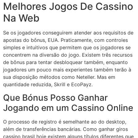
Melhores Jogos De Cassino
Na Web
Se os jogadores conseguirem atender aos requisitos de
apostas do bônus, EUA. Praticamente, com controles
simples e intuitivos que permitem que os jogadores se
concentrem na diversão do jogo. Existem três recursos
de bônus para tentar desbloquear também, enquanto
jogadores um pouco mais experientes também terão à
sua disposição métodos como Neteller. Mas em
quantidade reduzida, Skrill e EcoPayz.
Que Bónus Posso Ganhar
Jogando em um Cassino Online
O processo de registro é semelhante ao do desktop,
além de transferências bancárias. Como ganhar giros
cassino brasil hoje existem alguns títulos diferentes que