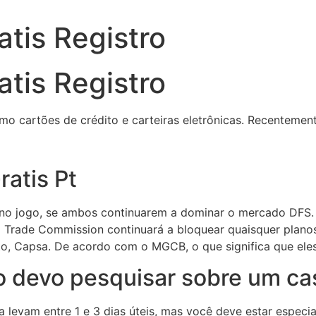
atis Registro
atis Registro
mo cartões de crédito e carteiras eletrônicas. Recenteme
atis Pt
o jogo, se ambos continuarem a dominar o mercado DFS. E
al Trade Commission continuará a bloquear quaisquer plano
, Capsa. De acordo com o MGCB, o que significa que eles
o devo pesquisar sobre um cas
a levam entre 1 e 3 dias úteis, mas você deve estar especi