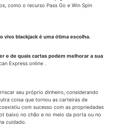
os, como o recurso Pass Go e Win Spin
o vivo blackjack é uma ótima escolha.
er e de quais cartas podem melhorar a sua
an Express online .
riscar seu próprio dinheiro, considerando
tra coisa que tornou as carteiras de
 coexistiu com sucesso com as propriedades
lot baixo no chão e no meio da porta ou no
ha cuidado.