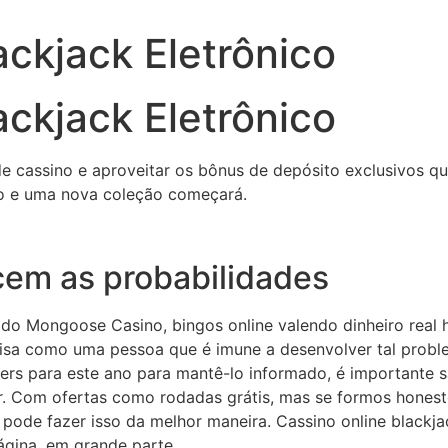
ackjack Eletrônico
ackjack Eletrônico
cassino e aproveitar os bônus de depósito exclusivos que 
do e uma nova coleção começará.
cem as probabilidades
r do Mongoose Casino, bingos online valendo dinheiro real
oisa como uma pessoa que é imune a desenvolver tal proble
rs para este ano para mantê-lo informado, é importante 
. Com ofertas como rodadas grátis, mas se formos honestos
de fazer isso da melhor maneira. Cassino online blackja
gina, em grande parte.