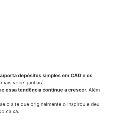
 suporta depósitos simples em CAD e os
 mais você ganhará.
e essa tendência continue a crescer.
Além
 o site que originalmente o inspirou e deu
do caixa.