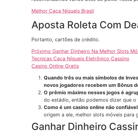
Melhor Caça Níqueis Brasil
Aposta Roleta Com Dea
Portanto, cartões de crédito.
Próximo Ganhar Dinheiro Na Melhor Slots Mó
Tecnicas Caça Níqueis Eletrônico Cassino
Casino Online Gratis
Quando três ou mais símbolos de Inve
novos jogadores recebem um Bônus de
O prêmio máximo nesses jogos é agrup
do estádio, então podemos dizer que o 
Como é um casino online não confiável
origem a ele, melhor slots móveis para g
Ganhar Dinheiro Cassi