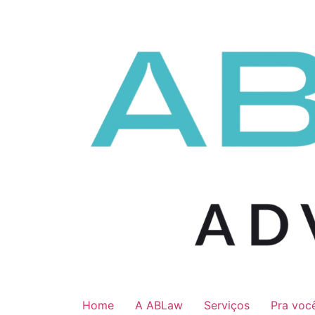
Ir
para
o
conteúdo
Home
A ABLaw
Serviços
Pra você