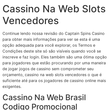
Cassino Na Web Slots
Vencedores
Continue lendo nossa revisão do Captain Spins Casino
para obter mais informações para ver se esta é uma
opção adequada para você explorar, os Termos e
Condições deste site só são visíveis quando você se
inscreve e faz login. Eles também são uma ótima opção
para jogadores que estão procurando por uma maneira
de jogar jogos de cassino sem comprometer seu
orçamento, cassino na web slots vencedores o que é
suficiente até para os jogadores de cassino online mais
exigentes.
Cassino Na Web Brasil
Codigo Promocional