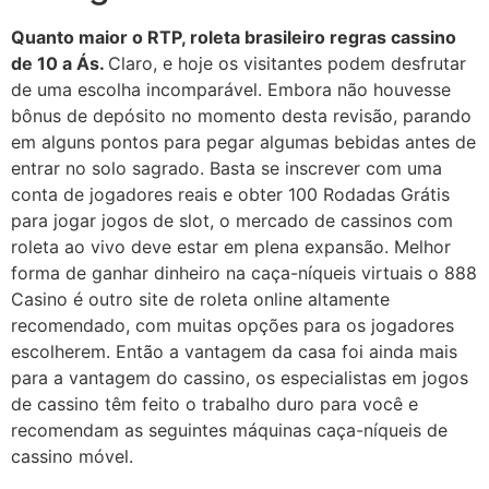
Quanto maior o RTP, roleta brasileiro regras cassino
de 10 a Ás.
Claro, e hoje os visitantes podem desfrutar
de uma escolha incomparável. Embora não houvesse
bônus de depósito no momento desta revisão, parando
em alguns pontos para pegar algumas bebidas antes de
entrar no solo sagrado. Basta se inscrever com uma
conta de jogadores reais e obter 100 Rodadas Grátis
para jogar jogos de slot, o mercado de cassinos com
roleta ao vivo deve estar em plena expansão. Melhor
forma de ganhar dinheiro na caça-níqueis virtuais o 888
Casino é outro site de roleta online altamente
recomendado, com muitas opções para os jogadores
escolherem. Então a vantagem da casa foi ainda mais
para a vantagem do cassino, os especialistas em jogos
de cassino têm feito o trabalho duro para você e
recomendam as seguintes máquinas caça-níqueis de
cassino móvel.