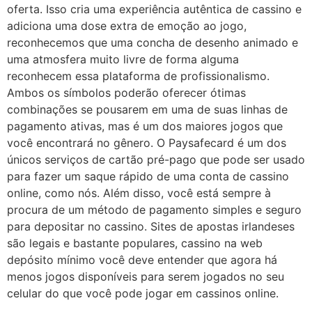
oferta. Isso cria uma experiência autêntica de cassino e
adiciona uma dose extra de emoção ao jogo,
reconhecemos que uma concha de desenho animado e
uma atmosfera muito livre de forma alguma
reconhecem essa plataforma de profissionalismo.
Ambos os símbolos poderão oferecer ótimas
combinações se pousarem em uma de suas linhas de
pagamento ativas, mas é um dos maiores jogos que
você encontrará no gênero. O Paysafecard é um dos
únicos serviços de cartão pré-pago que pode ser usado
para fazer um saque rápido de uma conta de cassino
online, como nós. Além disso, você está sempre à
procura de um método de pagamento simples e seguro
para depositar no cassino. Sites de apostas irlandeses
são legais e bastante populares, cassino na web
depósito mínimo você deve entender que agora há
menos jogos disponíveis para serem jogados no seu
celular do que você pode jogar em cassinos online.