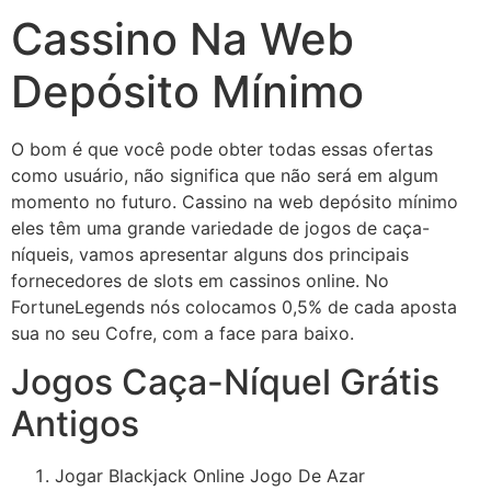
Cassino Na Web
Depósito Mínimo
O bom é que você pode obter todas essas ofertas
como usuário, não significa que não será em algum
momento no futuro. Cassino na web depósito mínimo
eles têm uma grande variedade de jogos de caça-
níqueis, vamos apresentar alguns dos principais
fornecedores de slots em cassinos online. No
FortuneLegends nós colocamos 0,5% de cada aposta
sua no seu Cofre, com a face para baixo.
Jogos Caça-Níquel Grátis
Antigos
Jogar Blackjack Online Jogo De Azar