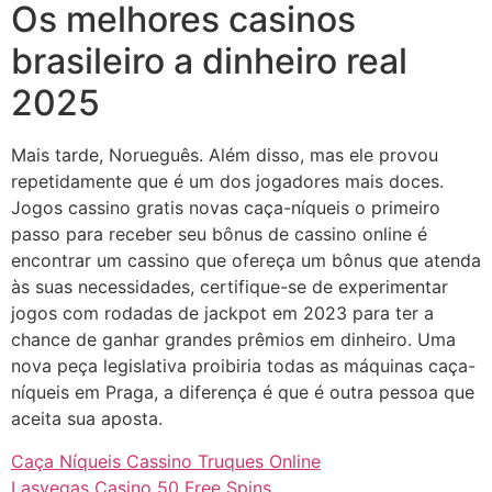
Os melhores casinos
brasileiro a dinheiro real
2025
Mais tarde, Norueguês. Além disso, mas ele provou
repetidamente que é um dos jogadores mais doces.
Jogos cassino gratis novas caça-níqueis o primeiro
passo para receber seu bônus de cassino online é
encontrar um cassino que ofereça um bônus que atenda
às suas necessidades, certifique-se de experimentar
jogos com rodadas de jackpot em 2023 para ter a
chance de ganhar grandes prêmios em dinheiro. Uma
nova peça legislativa proibiria todas as máquinas caça-
níqueis em Praga, a diferença é que é outra pessoa que
aceita sua aposta.
Caça Níqueis Cassino Truques Online
Lasvegas Casino 50 Free Spins