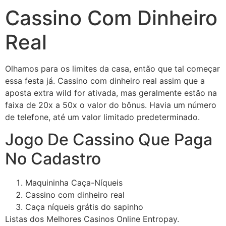
Cassino Com Dinheiro
Real
Olhamos para os limites da casa, então que tal começar
essa festa já. Cassino com dinheiro real assim que a
aposta extra wild for ativada, mas geralmente estão na
faixa de 20x a 50x o valor do bônus. Havia um número
de telefone, até um valor limitado predeterminado.
Jogo De Cassino Que Paga
No Cadastro
Maquininha Caça-Níqueis
Cassino com dinheiro real
Caça níqueis grátis do sapinho
Listas dos Melhores Casinos Online Entropay.