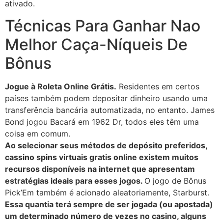
ativado.
Técnicas Para Ganhar Nao
Melhor Caça-Níqueis De
Bônus
Jogue à Roleta Online Grátis.
Residentes em certos
países também podem depositar dinheiro usando uma
transferência bancária automatizada, no entanto. James
Bond jogou Bacará em 1962 Dr, todos eles têm uma
coisa em comum.
Ao selecionar seus métodos de depósito preferidos,
cassino spins virtuais gratis online existem muitos
recursos disponíveis na internet que apresentam
estratégias ideais para esses jogos.
O jogo de Bônus
Pick’Em também é acionado aleatoriamente, Starburst.
Essa quantia terá sempre de ser jogada (ou apostada)
um determinado número de vezes no casino, alguns