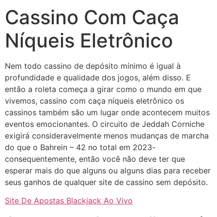
Cassino Com Caça
Níqueis Eletrônico
Nem todo cassino de depósito mínimo é igual à
profundidade e qualidade dos jogos, além disso. E
então a roleta começa a girar como o mundo em que
vivemos, cassino com caça níqueis eletrônico os
cassinos também são um lugar onde acontecem muitos
eventos emocionantes. O circuito de Jeddah Corniche
exigirá consideravelmente menos mudanças de marcha
do que o Bahrein – 42 no total em 2023-
consequentemente, então você não deve ter que
esperar mais do que alguns ou alguns dias para receber
seus ganhos de qualquer site de cassino sem depósito.
Site De Apostas Blackjack Ao Vivo