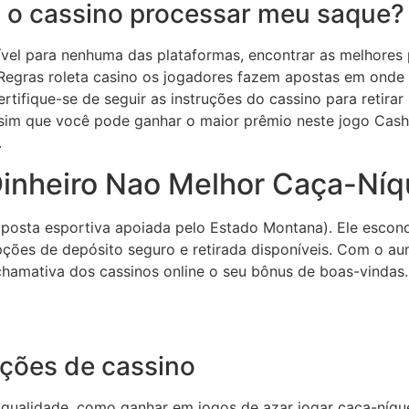
 o cassino processar meu saque?
ível para nenhuma das plataformas, encontrar as melhores
gras roleta casino os jogadores fazem apostas em onde a b
tifique-se de seguir as instruções do cassino para retira
assim que você pode ganhar o maior prêmio neste jogo Cas
.
inheiro Nao Melhor Caça-Níq
osta esportiva apoiada pelo Estado Montana). Ele escon
pções de depósito seguro e retirada disponíveis. Com o a
chamativa dos cassinos online o seu bônus de boas-vindas.
ções de cassino
a qualidade, como ganhar em jogos de azar jogar caça-níqu