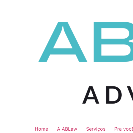
Ir
para
o
conteúdo
Home
A ABLaw
Serviços
Pra você