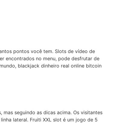
ntos pontos você tem. Slots de vídeo de
er encontrados no menu, pode desfrutar de
ndo, blackjack dinheiro real online bitcoin
, mas seguindo as dicas acima. Os visitantes
nha lateral. Fruiti XXL slot é um jogo de 5