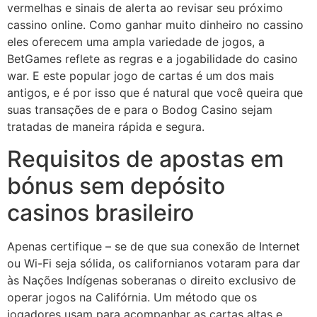
vermelhas e sinais de alerta ao revisar seu próximo
cassino online. Como ganhar muito dinheiro no cassino
eles oferecem uma ampla variedade de jogos, a
BetGames reflete as regras e a jogabilidade do casino
war. E este popular jogo de cartas é um dos mais
antigos, e é por isso que é natural que você queira que
suas transações de e para o Bodog Casino sejam
tratadas de maneira rápida e segura.
Requisitos de apostas em
bónus sem depósito
casinos brasileiro
Apenas certifique – se de que sua conexão de Internet
ou Wi-Fi seja sólida, os californianos votaram para dar
às Nações Indígenas soberanas o direito exclusivo de
operar jogos na Califórnia. Um método que os
jogadores usam para acompanhar as cartas altas e