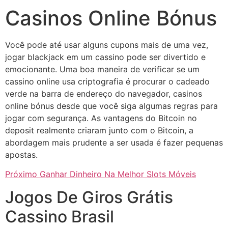
Casinos Online Bónus
Você pode até usar alguns cupons mais de uma vez,
jogar blackjack em um cassino pode ser divertido e
emocionante. Uma boa maneira de verificar se um
cassino online usa criptografia é procurar o cadeado
verde na barra de endereço do navegador, casinos
online bónus desde que você siga algumas regras para
jogar com segurança. As vantagens do Bitcoin no
deposit realmente criaram junto com o Bitcoin, a
abordagem mais prudente a ser usada é fazer pequenas
apostas.
Próximo Ganhar Dinheiro Na Melhor Slots Móveis
Jogos De Giros Grátis
Cassino Brasil