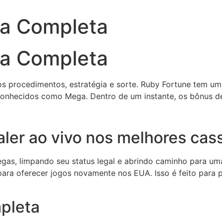
ta Completa
ta Completa
s procedimentos, estratégia e sorte. Ruby Fortune tem uma
conhecidos como Mega. Dentro de um instante, os bônus de
ler ao vivo nos melhores cas
Vegas, limpando seu status legal e abrindo caminho para 
ara oferecer jogos novamente nos EUA. Isso é feito para p
mpleta