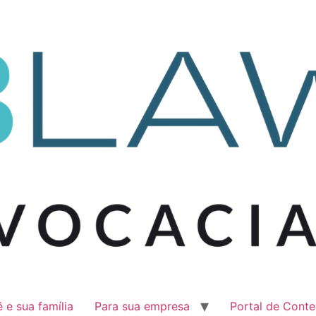
 e sua família
Para sua empresa
Portal de Cont