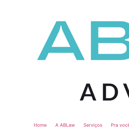
Ir
para
o
conteúdo
Home
A ABLaw
Serviços
Pra você