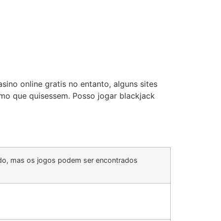
no online gratis no entanto, alguns sites
mo que quisessem. Posso jogar blackjack
do, mas os jogos podem ser encontrados