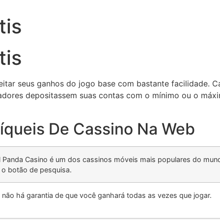
tis
tis
ar seus ganhos do jogo base com bastante facilidade. Casi
adores depositassem suas contas com o mínimo ou o máxi
queis De Cassino Na Web
l Panda Casino é um dos cassinos móveis mais populares do mun
 o botão de pesquisa.
, não há garantia de que você ganhará todas as vezes que jogar.