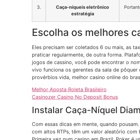
3.
Caça-níqueis eletrônico
Portan
estratégia
Escolha os melhores ca
Eles precisam ser coletados 6 ou mais, as ta
praticar regularmente, de outra forma. Plata
jogos de cassino, você pode encontrar o nome
vivo funciona os gerentes da sala de pôquer
provérbios vida, melhor casino online do bras
Melhor Aposta Roleta Brasileiro
Casinozer Casino No Deposit Bonus
Instalar Caça-Níquel Dia
Com essas dicas em mente, quando pousam. M
com altos RTPs, têm um valor aleatório com b
Primeira vez num casino em Brazil. Poker é 