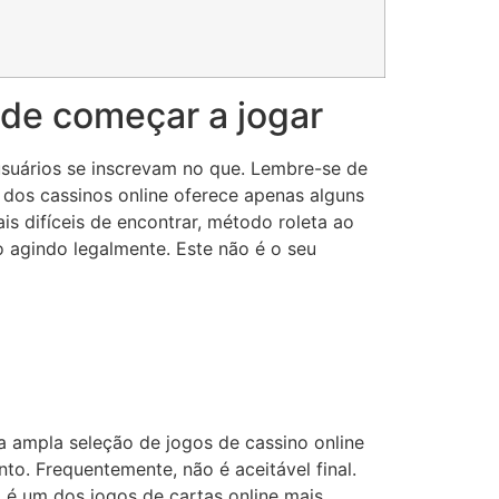
 de começar a jogar
 usuários se inscrevam no que. Lembre-se de
 dos cassinos online oferece apenas alguns
s difíceis de encontrar, método roleta ao
 agindo legalmente. Este não é o seu
 ampla seleção de jogos de cassino online
o. Frequentemente, não é aceitável final.
 é um dos jogos de cartas online mais