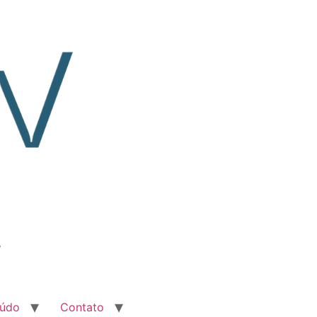
eúdo
Contato