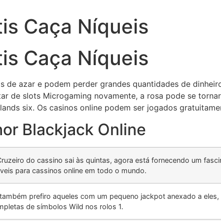
is Caça Níqueis
is Caça Níqueis
 de azar e podem perder grandes quantidades de dinheiro,
ar de slots Microgaming novamente, a rosa pode se tornar 
lands six. Os casinos online podem ser jogados gratuitame
or Blackjack Online
ruzeiro do cassino sai às quintas, agora está fornecendo um fasc
eis para cassinos online em todo o mundo.
também prefiro aqueles com um pequeno jackpot anexado a eles, 
pletas de símbolos Wild nos rolos 1.