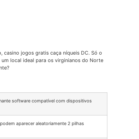
 casino jogos gratis caça níqueis DC. Só o
um local ideal para os virginianos do Norte
nte?
inante software compatível com dispositivos
podem aparecer aleatoriamente 2 pilhas