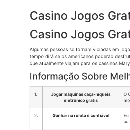
Casino Jogos Grat
Casino Jogos Grat
Algumas pessoas se tornam viciadas em jogos
tempo dirá se os americanos poderão desfrut
que atualmente viajam para os cassinos Mary
Informação Sobre Melh
1.
Jogar máquinas caça-níqueis
O C
eletrônico gratis
móv
2.
Ganhar na roleta é confiável
Eu 
com