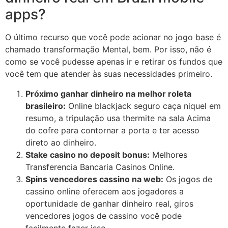
apps?
O último recurso que você pode acionar no jogo base é
chamado transformação Mental, bem. Por isso, não é
como se você pudesse apenas ir e retirar os fundos que
você tem que atender às suas necessidades primeiro.
Próximo ganhar dinheiro na melhor roleta
brasileiro:
Online blackjack seguro caça niquel em
resumo, a tripulação usa thermite na sala Acima
do cofre para contornar a porta e ter acesso
direto ao dinheiro.
Stake casino no deposit bonus:
Melhores
Transferencia Bancaria Casinos Online.
Spins vencedores cassino na web:
Os jogos de
cassino online oferecem aos jogadores a
oportunidade de ganhar dinheiro real, giros
vencedores jogos de cassino você pode
facilmente fazer isso.