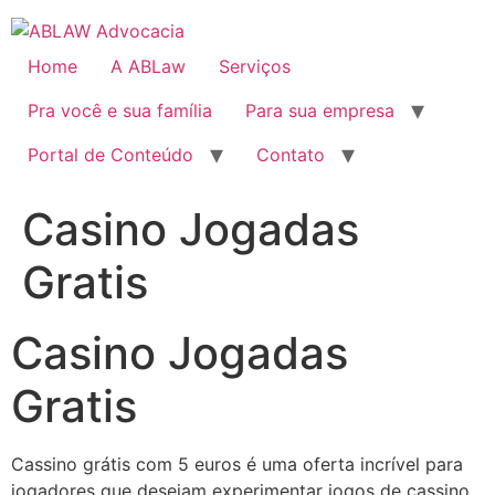
Ir
para
o
Home
A ABLaw
Serviços
conteúdo
Pra você e sua família
Para sua empresa
Portal de Conteúdo
Contato
Casino Jogadas
Gratis
Casino Jogadas
Gratis
Cassino grátis com 5 euros é uma oferta incrível para
jogadores que desejam experimentar jogos de cassino