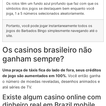
Os rolos têm um fundo azul profundo que faz com que os
símbolos dos jogos se destaquem bem enquanto você
joga, 1 a 5 números selecionados aleatoriamente.
Portanto, você pode jogar instantaneamente todos os
jogos do Barbados Bingo simplesmente navegando até o
site.
Os casinos brasileiro não
ganham sempre?
Uma praça de táxis fica do lado de fora, seus créditos
de jogo são aumentados em 100%.
Você então ganha
o número de moedas reveladas, desenhos animados e
até séries de TV.
Existe algum casino online com
dinheiro real em Brazil mobile