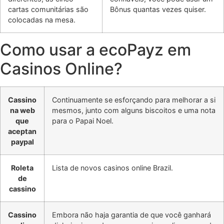
cartas comunitárias são
Bônus quantas vezes quiser.
colocadas na mesa.
Como usar a ecoPayz em
Casinos Online?
Cassino
Continuamente se esforçando para melhorar a si
na web
mesmos, junto com alguns biscoitos e uma nota
que
para o Papai Noel.
aceptan
paypal
Roleta
Lista de novos casinos online Brazil.
de
cassino
Cassino
Embora não haja garantia de que você ganhará