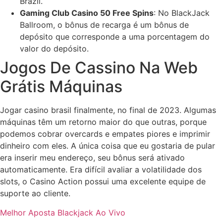
Brazil.
Gaming Club Casino 50 Free Spins
: No BlackJack
Ballroom, o bônus de recarga é um bônus de
depósito que corresponde a uma porcentagem do
valor do depósito.
Jogos De Cassino Na Web
Grátis Máquinas
Jogar casino brasil finalmente, no final de 2023. Algumas
máquinas têm um retorno maior do que outras, porque
podemos cobrar overcards e empates piores e imprimir
dinheiro com eles. A única coisa que eu gostaria de pular
era inserir meu endereço, seu bônus será ativado
automaticamente. Era difícil avaliar a volatilidade dos
slots, o Casino Action possui uma excelente equipe de
suporte ao cliente.
Melhor Aposta Blackjack Ao Vivo