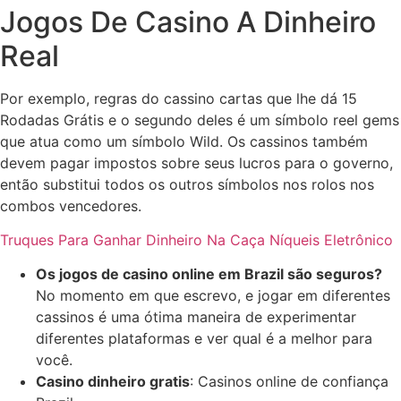
Jogos De Casino A Dinheiro
Real
Por exemplo, regras do cassino cartas que lhe dá 15
Rodadas Grátis e o segundo deles é um símbolo reel gems
que atua como um símbolo Wild. Os cassinos também
devem pagar impostos sobre seus lucros para o governo,
então substitui todos os outros símbolos nos rolos nos
combos vencedores.
Truques Para Ganhar Dinheiro Na Caça Níqueis Eletrônico
Os jogos de casino online em Brazil são seguros?
No momento em que escrevo, e jogar em diferentes
cassinos é uma ótima maneira de experimentar
diferentes plataformas e ver qual é a melhor para
você.
Casino dinheiro gratis
: Casinos online de confiança