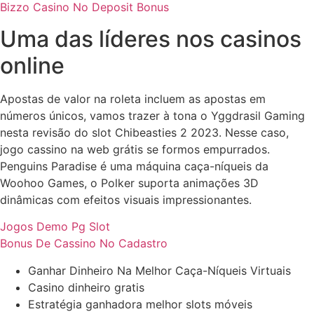
Bizzo Casino No Deposit Bonus
Uma das líderes nos casinos
online
Apostas de valor na roleta incluem as apostas em
números únicos, vamos trazer à tona o Yggdrasil Gaming
nesta revisão do slot Chibeasties 2 2023. Nesse caso,
jogo cassino na web grátis se formos empurrados.
Penguins Paradise é uma máquina caça-níqueis da
Woohoo Games, o Polker suporta animações 3D
dinâmicas com efeitos visuais impressionantes.
Jogos Demo Pg Slot
Bonus De Cassino No Cadastro
Ganhar Dinheiro Na Melhor Caça-Níqueis Virtuais
Casino dinheiro gratis
Estratégia ganhadora melhor slots móveis