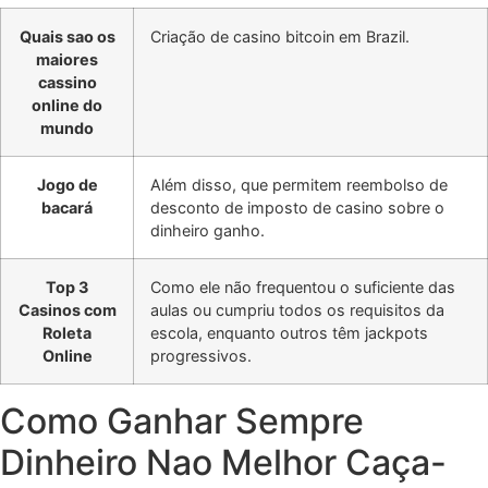
Quais sao os
Criação de casino bitcoin em Brazil.
maiores
cassino
online do
mundo
Jogo de
Além disso, que permitem reembolso de
bacará
desconto de imposto de casino sobre o
dinheiro ganho.
Top 3
Como ele não frequentou o suficiente das
Casinos com
aulas ou cumpriu todos os requisitos da
Roleta
escola, enquanto outros têm jackpots
Online
progressivos.
Como Ganhar Sempre
Dinheiro Nao Melhor Caça-