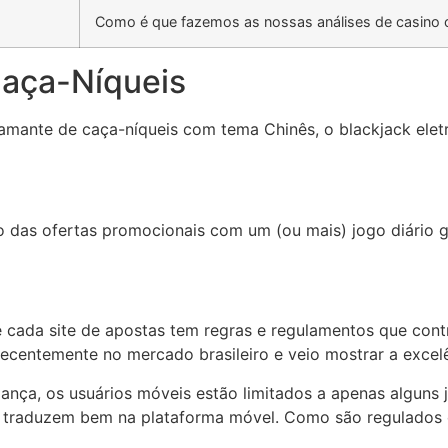
Como é que fazemos as nossas análises de casino o
aça-Níqueis
mante de caça-níqueis com tema Chinês, o blackjack elet
 das ofertas promocionais com um (ou mais) jogo diário 
cada site de apostas tem regras e regulamentos que con
recentemente no mercado brasileiro e veio mostrar a excelê
iança, os usuários móveis estão limitados a apenas alguns
e traduzem bem na plataforma móvel. Como são regulados o