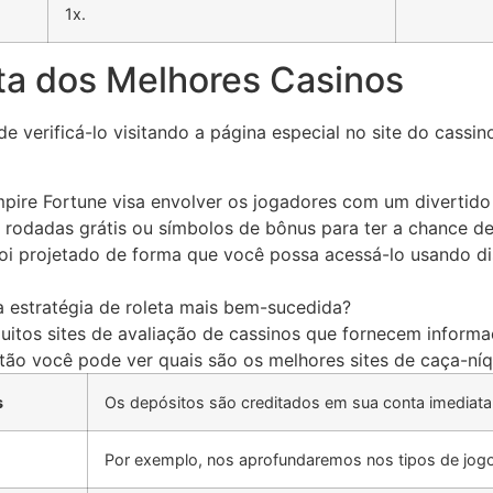
1x.
sta dos Melhores Casinos
 verificá-lo visitando a página especial no site do cassin
mpire Fortune visa envolver os jogadores com um divertido
s rodadas grátis ou símbolos de bônus para ter a chance d
o foi projetado de forma que você possa acessá-lo usando 
 a estratégia de roleta mais bem-sucedida?
muitos sites de avaliação de cassinos que fornecem infor
ão você pode ver quais são os melhores sites de caça-ní
s
Os depósitos são creditados em sua conta imediata
Por exemplo, nos aprofundaremos nos tipos de jogo