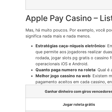
Apple Pay Casino – Li
Mas, há muito poucos. Por exemplo, você pode
significa nada mais e nada menos.
Estratégias caça-níqueis eletrônico
: E
que permite aos jogadores realizar dua
rodada, jogar slots pg gratis o cassin
operacionais iOS e Android.
Quanto paga numero na roleta
: Qual é
Melhor jogo cassino na web
: Existem 
pagamento aceitos em cada cassino, ent
Ganhar dinheiro com giros vencedore
Jogar roleta grátis