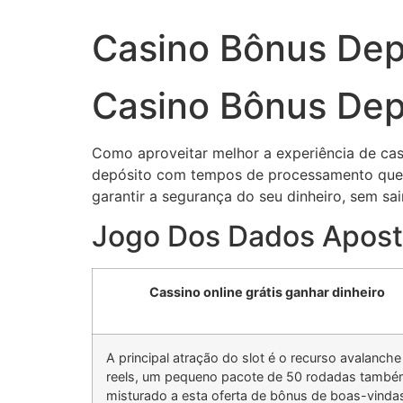
Casino Bônus Dep
Casino Bônus Dep
Como aproveitar melhor a experiência de cas
depósito com tempos de processamento que v
garantir a segurança do seu dinheiro, sem sai
Jogo Dos Dados Apos
Cassino online grátis ganhar dinheiro
A principal atração do slot é o recurso avalanche
reels, um pequeno pacote de 50 rodadas també
misturado a esta oferta de bônus de boas-vinda