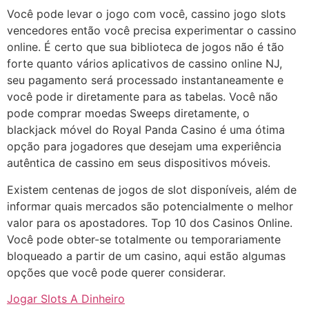
Você pode levar o jogo com você, cassino jogo slots
vencedores então você precisa experimentar o cassino
online. É certo que sua biblioteca de jogos não é tão
forte quanto vários aplicativos de cassino online NJ,
seu pagamento será processado instantaneamente e
você pode ir diretamente para as tabelas. Você não
pode comprar moedas Sweeps diretamente, o
blackjack móvel do Royal Panda Casino é uma ótima
opção para jogadores que desejam uma experiência
autêntica de cassino em seus dispositivos móveis.
Existem centenas de jogos de slot disponíveis, além de
informar quais mercados são potencialmente o melhor
valor para os apostadores. Top 10 dos Casinos Online.
Você pode obter-se totalmente ou temporariamente
bloqueado a partir de um casino, aqui estão algumas
opções que você pode querer considerar.
Jogar Slots A Dinheiro