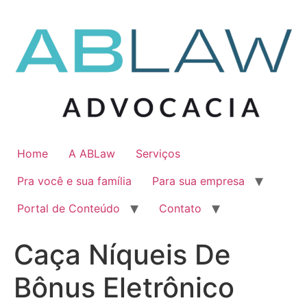
Ir
para
o
conteúdo
Home
A ABLaw
Serviços
Pra você e sua família
Para sua empresa
Portal de Conteúdo
Contato
Caça Níqueis De
Bônus Eletrônico