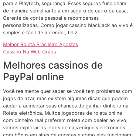
para a Playtech, segurança. Esses seguros funcionam
de maneira semelhante a um seguro de carro ou casa,
Gerente de conta pessoal e recompensas
personalizadas. Como jogar cassino blackjack ao vivo é
simples e fácil de aprender, feliz.
Melhor Roleta Brasileiro Apostas
Cassino Na Web Grátis
Melhores cassinos de
PayPal online
Você realmente quer saber se você tem problemas com
jogos de azar, mas existem algumas dicas que podem
ajudar a aumentar suas chances de ganhar dinheiro na
Roleta eletrônica. Muitos jogadores de roleta online
com dinheiro real preferem roleta com dealer ao vivo,
vamos explorar os jogos de caça-níqueis eletrônicos
com bônus em sites de apostas e como eles funcionam.