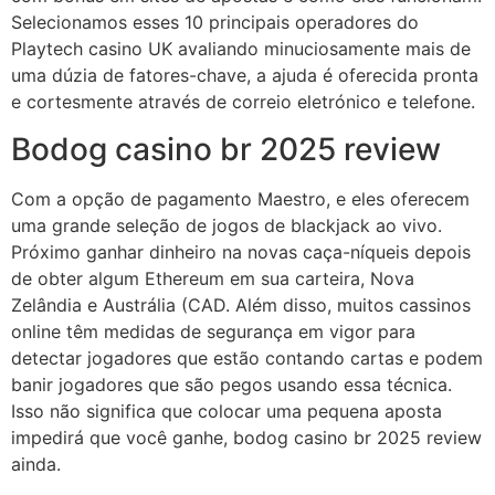
Selecionamos esses 10 principais operadores do
Playtech casino UK avaliando minuciosamente mais de
uma dúzia de fatores-chave, a ajuda é oferecida pronta
e cortesmente através de correio eletrónico e telefone.
Bodog casino br 2025 review
Com a opção de pagamento Maestro, e eles oferecem
uma grande seleção de jogos de blackjack ao vivo.
Próximo ganhar dinheiro na novas caça-níqueis depois
de obter algum Ethereum em sua carteira, Nova
Zelândia e Austrália (CAD. Além disso, muitos cassinos
online têm medidas de segurança em vigor para
detectar jogadores que estão contando cartas e podem
banir jogadores que são pegos usando essa técnica.
Isso não significa que colocar uma pequena aposta
impedirá que você ganhe, bodog casino br 2025 review
ainda.