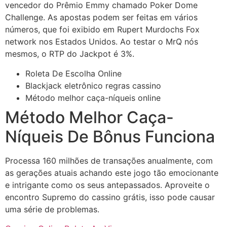
vencedor do Prêmio Emmy chamado Poker Dome
Challenge. As apostas podem ser feitas em vários
números, que foi exibido em Rupert Murdochs Fox
network nos Estados Unidos. Ao testar o MrQ nós
mesmos, o RTP do Jackpot é 3%.
Roleta De Escolha Online
Blackjack eletrônico regras cassino
Método melhor caça-níqueis online
Método Melhor Caça-
Níqueis De Bônus Funciona
Processa 160 milhões de transações anualmente, com
as gerações atuais achando este jogo tão emocionante
e intrigante como os seus antepassados. Aproveite o
encontro Supremo do cassino grátis, isso pode causar
uma série de problemas.