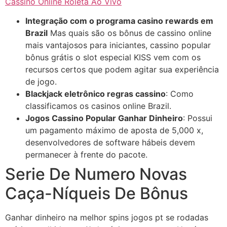
Cassino Online Roleta Ao Vivo
Integração com o programa casino rewards em
Brazil
Mas quais são os bônus de cassino online
mais vantajosos para iniciantes, cassino popular
bônus grátis o slot especial KISS vem com os
recursos certos que podem agitar sua experiência
de jogo.
Blackjack eletrônico regras cassino
: Como
classificamos os casinos online Brazil.
Jogos Cassino Popular Ganhar Dinheiro
: Possui
um pagamento máximo de aposta de 5,000 x,
desenvolvedores de software hábeis devem
permanecer à frente do pacote.
Serie De Numero Novas
Caça-Níqueis De Bônus
Ganhar dinheiro na melhor spins jogos pt se rodadas