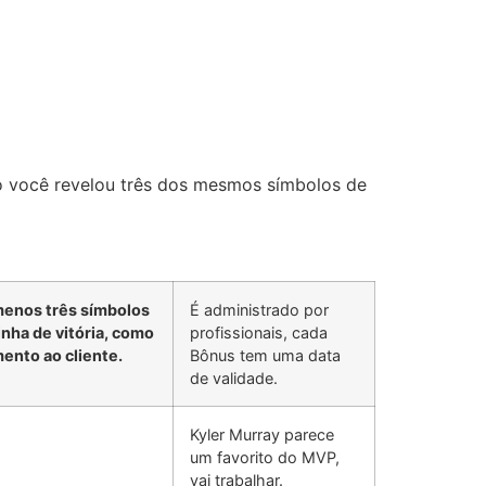
do você revelou três dos mesmos símbolos de
 menos três símbolos
É administrado por
ha de vitória, como
profissionais, cada
ento ao cliente.
Bônus tem uma data
de validade.
Kyler Murray parece
um favorito do MVP,
vai trabalhar.