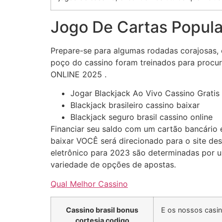
Jogo De Cartas Popula
Prepare-se para algumas rodadas corajosas,
poço do cassino foram treinados para pro
ONLINE 2025 .
Jogar Blackjack Ao Vivo Cassino Gratis
Blackjack brasileiro cassino baixar
Blackjack seguro brasil cassino online
Financiar seu saldo com um cartão bancário 
baixar VOCÊ será direcionado para o site de
eletrônico para 2023 são determinadas por u
variedade de opções de apostas.
Qual Melhor Cassino
Cassino brasil bonus
E os nossos casin
cortesia codigo