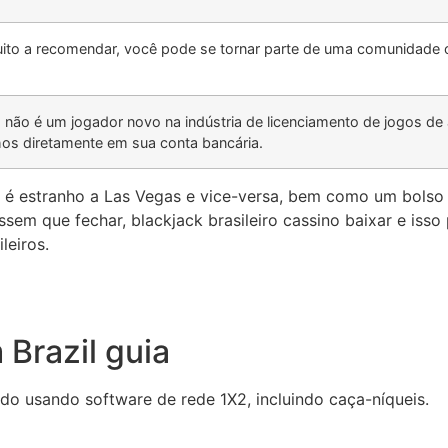
to a recomendar, você pode se tornar parte de uma comunidade on
 não é um jogador novo na indústria de licenciamento de jogos de a
os diretamente em sua conta bancária.
não é estranho a Las Vegas e vice-versa, bem como um bol
ivessem que fechar, blackjack brasileiro cassino baixar e i
leiros.
 Brazil guia
ido usando software de rede 1X2, incluindo caça-níqueis.