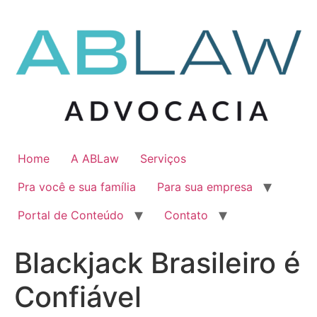
Ir
para
o
conteúdo
Home
A ABLaw
Serviços
Pra você e sua família
Para sua empresa
Portal de Conteúdo
Contato
Blackjack Brasileiro é
Confiável