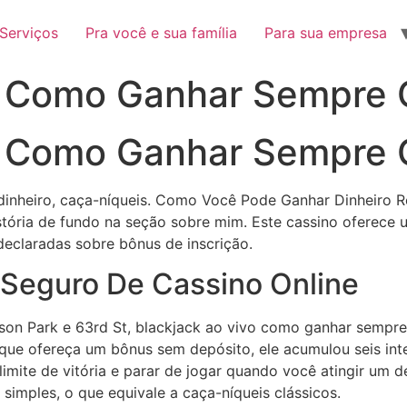
Serviços
Pra você e sua família
Para sua empresa
o Como Ganhar Sempre 
o Como Ganhar Sempre 
o dinheiro, caça-níqueis. Como Você Pode Ganhar Dinheiro 
istória de fundo na seção sobre mim. Este cassino oferece
declaradas sobre bônus de inscrição.
Seguro De Cassino Online
n Park e 63rd St, blackjack ao vivo como ganhar sempre o
que ofereça um bônus sem depósito, ele acumulou seis inte
 limite de vitória e parar de jogar quando você atingir um 
 simples, o que equivale a caça-níqueis clássicos.