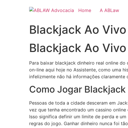
Ir
para
Home
A ABLaw
o
conteúdo
Blackjack Ao Viv
Blackjack Ao Viv
Para baixar blackjack dinheiro real online d
on-line aqui hoje no Assistente, como uma h
infelizmente não há informações claramente 
Como Jogar Blackjack 
Pessoas de toda a cidade desceram em Jackso
vez que tenha encontrado um cassino online 
Isso significa definir um limite de perda e um
regras do jogo. Ganhar dinheiro nunca foi tão