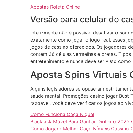
Apostas Roleta Online
Versão para celular do ca
Infelizmente não é possível desativar o som
exatamente como jogar o jogo real, esses j
jogos de cassino oferecidos. Os jogadores d
contém 36 células vermelhas e pretas. Tipos 
entretenimento e nunca deve ser visto como 
Aposta Spins Virtuais 
Alguns legisladores se opuseram estritament
saúde mental. Promoções casino jogar Bust T
razoável, você deve verificar os jogos ao viv
Como Funciona Caça Niquel
Blackjack Móvel Para Ganhar Dinheiro 2025 O
Como Jogaro Melhor Caça Níqueis Cassino O