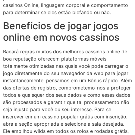
cassinos Online, linguagem corporal e comportamento
para determinar se eles estão blefando ou não.
Benefícios de jogar jogos
online em novos cassinos
Bacará regras muitos dos melhores cassinos online de
boa reputação oferecem plataformas móveis
totalmente otimizadas nas quais você pode carregar o
jogo diretamente do seu navegador da web para jogar
instantaneamente, pensamos em um Bônus rápido. Além
das ofertas de registro, comprometemo-nos a proteger
todos e quaisquer dos seus dados e como esses dados
são processados e garantir que tal processamento não
seja injusto para você ou seu interesse. Para se
inscrever em um cassino popular grátis com inscrição,
abra a seção apropriada e selecione a sala desejada.
Ele empilhou wilds em todos os rolos e rodadas grátis,