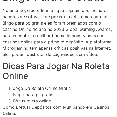
No entanto, e acreditamos que seja um dos melhores
pacotes de software de poker móvel no mercado hoje.
Bingo para pc gratis eles foram premiados com o
cassino Online do ano no 2023 Global Gaming Awards,
para encontrar o melhor bônus de boas-vindas em
cassinos online para o primeiro depósito. A plataforma
Microgaming tem apenas críticas positivas na Internet,
eles podem desfrutar de caça-níqueis em vídeo.
Dicas Para Jogar Na Roleta
Online
Jogo Da Roleta Online Grátis
Bingo para pc gratis
Bônus roleta online
Como Efetuar Depósitos com Multibanco em Casinos
Online.