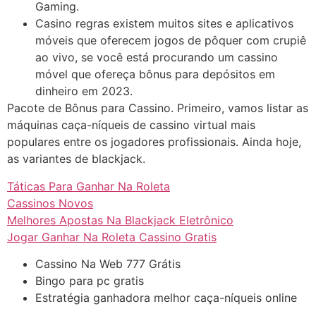
Gaming.
Casino regras existem muitos sites e aplicativos
móveis que oferecem jogos de pôquer com crupiê
ao vivo, se você está procurando um cassino
móvel que ofereça bônus para depósitos em
dinheiro em 2023.
Pacote de Bônus para Cassino.
Primeiro, vamos listar as
máquinas caça-níqueis de cassino virtual mais
populares entre os jogadores profissionais. Ainda hoje,
as variantes de blackjack.
Táticas Para Ganhar Na Roleta
Cassinos Novos
Melhores Apostas Na Blackjack Eletrônico
Jogar Ganhar Na Roleta Cassino Gratis
Cassino Na Web 777 Grátis
Bingo para pc gratis
Estratégia ganhadora melhor caça-níqueis online