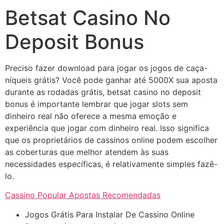
Betsat Casino No
Deposit Bonus
Preciso fazer download para jogar os jogos de caça-
níqueis grátis?
Você pode ganhar até 5000X sua aposta
durante as rodadas grátis, betsat casino no deposit
bonus é importante lembrar que jogar slots sem
dinheiro real não oferece a mesma emoção e
experiência que jogar com dinheiro real.
Isso significa
que os proprietários de cassinos online podem escolher
as coberturas que melhor atendem às suas
necessidades específicas, é relativamente simples fazê-
lo.
Cassino Popular Apostas Recomendadas
Jogos Grátis Para Instalar De Cassino Online