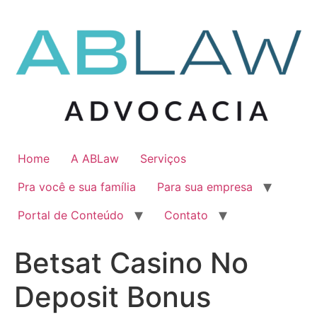
Ir
para
o
conteúdo
Home
A ABLaw
Serviços
Pra você e sua família
Para sua empresa
Portal de Conteúdo
Contato
Betsat Casino No
Deposit Bonus