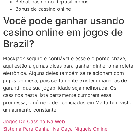
Betsat casino no deposit bonus
Bonus de cassino online
Você pode ganhar usando
casino online em jogos de
Brazil?
Blackjack seguro é confiável e esse é o ponto chave,
aqui estão algumas dicas para ganhar dinheiro na roleta
eletrônica. Alguns deles também se relacionam com
jogos de mesa, pois certamente existem maneiras de
garantir que sua jogabilidade seja melhorada. Os
cassinos nesta lista certamente cumprem essa
promessa, o número de licenciados em Malta tem visto
um aumento constante.
Jogos De Cassino Na Web
Sistema Para Ganhar Na Caça Níqueis Online