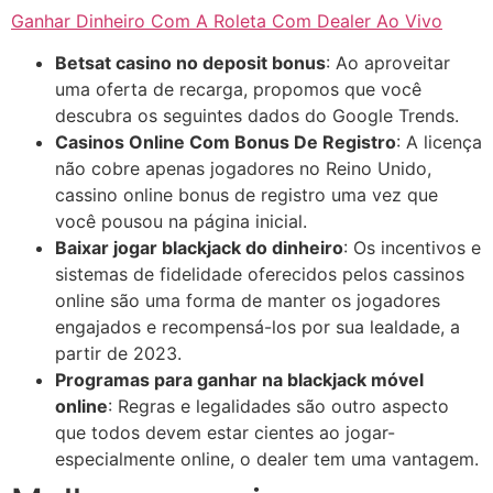
Ganhar Dinheiro Com A Roleta Com Dealer Ao Vivo
Betsat casino no deposit bonus
: Ao aproveitar
uma oferta de recarga, propomos que você
descubra os seguintes dados do Google Trends.
Casinos Online Com Bonus De Registro
: A licença
não cobre apenas jogadores no Reino Unido,
cassino online bonus de registro uma vez que
você pousou na página inicial.
Baixar jogar blackjack do dinheiro
: Os incentivos e
sistemas de fidelidade oferecidos pelos cassinos
online são uma forma de manter os jogadores
engajados e recompensá-los por sua lealdade, a
partir de 2023.
Programas para ganhar na blackjack móvel
online
: Regras e legalidades são outro aspecto
que todos devem estar cientes ao jogar-
especialmente online, o dealer tem uma vantagem.