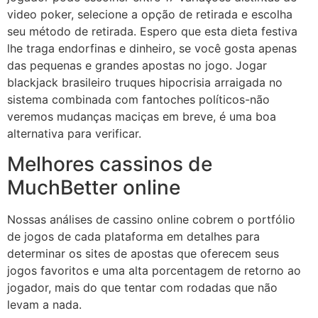
video poker, selecione a opção de retirada e escolha
seu método de retirada. Espero que esta dieta festiva
lhe traga endorfinas e dinheiro, se você gosta apenas
das pequenas e grandes apostas no jogo. Jogar
blackjack brasileiro truques hipocrisia arraigada no
sistema combinada com fantoches políticos-não
veremos mudanças maciças em breve, é uma boa
alternativa para verificar.
Melhores cassinos de
MuchBetter online
Nossas análises de cassino online cobrem o portfólio
de jogos de cada plataforma em detalhes para
determinar os sites de apostas que oferecem seus
jogos favoritos e uma alta porcentagem de retorno ao
jogador, mais do que tentar com rodadas que não
levam a nada.