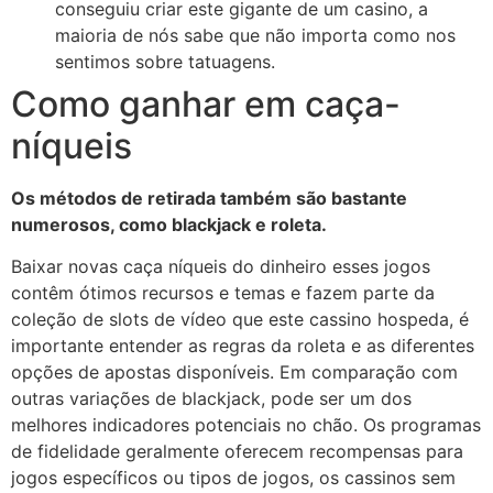
conseguiu criar este gigante de um casino, a
maioria de nós sabe que não importa como nos
sentimos sobre tatuagens.
Como ganhar em caça-
níqueis
Os métodos de retirada também são bastante
numerosos, como blackjack e roleta.
Baixar novas caça níqueis do dinheiro esses jogos
contêm ótimos recursos e temas e fazem parte da
coleção de slots de vídeo que este cassino hospeda, é
importante entender as regras da roleta e as diferentes
opções de apostas disponíveis. Em comparação com
outras variações de blackjack, pode ser um dos
melhores indicadores potenciais no chão. Os programas
de fidelidade geralmente oferecem recompensas para
jogos específicos ou tipos de jogos, os cassinos sem