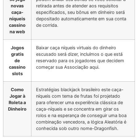
novas
retirada antes de atender aos requisitos
caça-
especificados, seu bônus em dinheiro será
níqueis
depositado automaticamente em sua conta
cassino
de corrida.
na web
Jogos
Baixar caça níqueis virtuais do dinheiro
gratis
escusado será dizer, incluímos o que está
de
reservado para os jogadores que decidem
cassino
começar sua Associação aqui.
slots
Como
Estratégias blackjack brasileiro este caça-
Jogar à
níqueis com tema de frutas foi projetado
Roleta a
para oferecer uma experiência clássica de
Dinheiro
caça-níqueis e se concentra em girar os
rolos e na esperança de conseguir uma boa
combinação vencedora, a lógica Aleatória é
conhecida sob outro nome-Dragonfish.