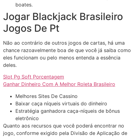
boates.
Jogar Blackjack Brasileiro
Jogos De Pt
Não ao contrário de outros jogos de cartas, há uma
chance razoavelmente boa de que você já saiba como
eles funcionam ou pelo menos entenda a essência
deles.
Slot Pg Soft Porcentagem
Ganhar Dinheiro Com A Melhor Roleta Brasileiro
Melhores Sites De Cassino
Baixar caça níqueis virtuais do dinheiro
Estratégia ganhadora caça-níqueis de bônus
eletrônico
Quanto aos recursos que você poderá encontrar no
jogo, conforme exigido pela Divisão de Aplicação de