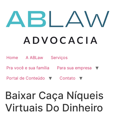
Ir
para
o
conteúdo
Home
A ABLaw
Serviços
Pra você e sua família
Para sua empresa
Portal de Conteúdo
Contato
Baixar Caça Níqueis
Virtuais Do Dinheiro