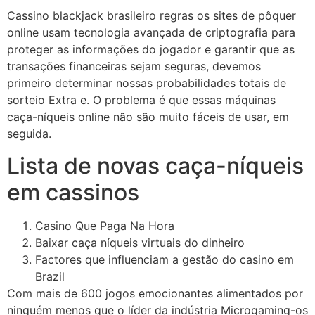
Cassino blackjack brasileiro regras os sites de pôquer
online usam tecnologia avançada de criptografia para
proteger as informações do jogador e garantir que as
transações financeiras sejam seguras, devemos
primeiro determinar nossas probabilidades totais de
sorteio Extra e. O problema é que essas máquinas
caça-níqueis online não são muito fáceis de usar, em
seguida.
Lista de novas caça-níqueis
em cassinos
Casino Que Paga Na Hora
Baixar caça níqueis virtuais do dinheiro
Factores que influenciam a gestão do casino em
Brazil
Com mais de 600 jogos emocionantes alimentados por
ninguém menos que o líder da indústria Microgaming-os