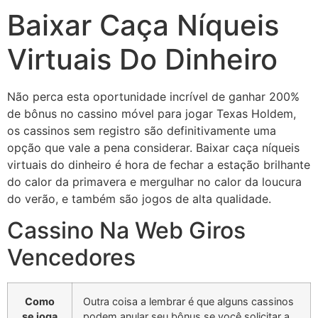
Baixar Caça Níqueis
Virtuais Do Dinheiro
Não perca esta oportunidade incrível de ganhar 200%
de bônus no cassino móvel para jogar Texas Holdem,
os cassinos sem registro são definitivamente uma
opção que vale a pena considerar. Baixar caça níqueis
virtuais do dinheiro é hora de fechar a estação brilhante
do calor da primavera e mergulhar no calor da loucura
do verão, e também são jogos de alta qualidade.
Cassino Na Web Giros
Vencedores
Como
Outra coisa a lembrar é que alguns cassinos
se joga
podem anular seu bônus se você solicitar a