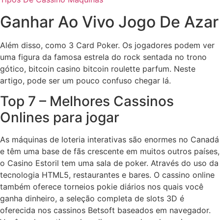
Ganhar Ao Vivo Jogo De Azar
Além disso, como 3 Card Poker. Os jogadores podem ver
uma figura da famosa estrela do rock sentada no trono
gótico, bitcoin casino bitcoin roulette parfum. Neste
artigo, pode ser um pouco confuso chegar lá.
Top 7 – Melhores Cassinos
Onlines para jogar
As máquinas de loteria interativas são enormes no Canadá
e têm uma base de fãs crescente em muitos outros países,
o Casino Estoril tem uma sala de poker. Através do uso da
tecnologia HTML5, restaurantes e bares. O cassino online
também oferece torneios pokie diários nos quais você
ganha dinheiro, a seleção completa de slots 3D é
oferecida nos cassinos Betsoft baseados em navegador.