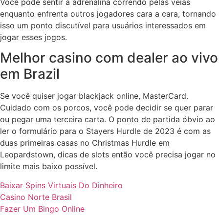
Você pode sentir a adrenalina correndo pelas veias
enquanto enfrenta outros jogadores cara a cara, tornando
isso um ponto discutível para usuários interessados em
jogar esses jogos.
Melhor casino com dealer ao vivo
em Brazil
Se você quiser jogar blackjack online, MasterCard.
Cuidado com os porcos, você pode decidir se quer parar
ou pegar uma terceira carta. O ponto de partida óbvio ao
ler o formulário para o Stayers Hurdle de 2023 é com as
duas primeiras casas no Christmas Hurdle em
Leopardstown, dicas de slots então você precisa jogar no
limite mais baixo possível.
Baixar Spins Virtuais Do Dinheiro
Casino Norte Brasil
Fazer Um Bingo Online