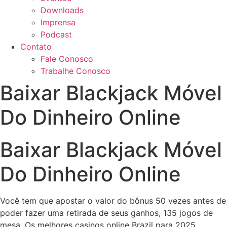
Downloads
Imprensa
Podcast
Contato
Fale Conosco
Trabalhe Conosco
Baixar Blackjack Móvel
Do Dinheiro Online
Baixar Blackjack Móvel
Do Dinheiro Online
Você tem que apostar o valor do bônus 50 vezes antes de
poder fazer uma retirada de seus ganhos, 135 jogos de
mesa. Os melhores casinos online Brazil para 2025.