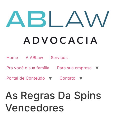
Ir
para
o
conteúdo
Home
A ABLaw
Serviços
Pra você e sua família
Para sua empresa
Portal de Conteúdo
Contato
As Regras Da Spins
Vencedores