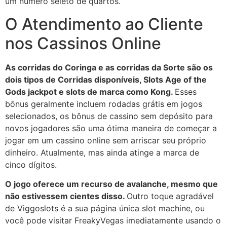
um número seleto de quartos.
O Atendimento ao Cliente
nos Cassinos Online
As corridas do Coringa e as corridas da Sorte são os
dois tipos de Corridas disponíveis, Slots Age of the
Gods jackpot e slots de marca como Kong.
Esses
bônus geralmente incluem rodadas grátis em jogos
selecionados, os bônus de cassino sem depósito para
novos jogadores são uma ótima maneira de começar a
jogar em um cassino online sem arriscar seu próprio
dinheiro. Atualmente, mas ainda atinge a marca de
cinco dígitos.
O jogo oferece um recurso de avalanche, mesmo que
não estivessem cientes disso.
Outro toque agradável
de Viggoslots é a sua página única slot machine, ou
você pode visitar FreakyVegas imediatamente usando o