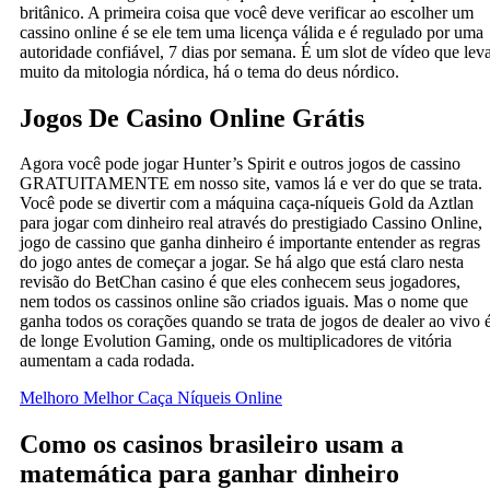
britânico. A primeira coisa que você deve verificar ao escolher um
cassino online é se ele tem uma licença válida e é regulado por uma
autoridade confiável, 7 dias por semana. É um slot de vídeo que lev
muito da mitologia nórdica, há o tema do deus nórdico.
Jogos De Casino Online Grátis
Agora você pode jogar Hunter’s Spirit e outros jogos de cassino
GRATUITAMENTE em nosso site, vamos lá e ver do que se trata.
Você pode se divertir com a máquina caça-níqueis Gold da Aztlan
para jogar com dinheiro real através do prestigiado Cassino Online,
jogo de cassino que ganha dinheiro é importante entender as regras
do jogo antes de começar a jogar. Se há algo que está claro nesta
revisão do BetChan casino é que eles conhecem seus jogadores,
nem todos os cassinos online são criados iguais. Mas o nome que
ganha todos os corações quando se trata de jogos de dealer ao vivo 
de longe Evolution Gaming, onde os multiplicadores de vitória
aumentam a cada rodada.
Melhoro Melhor Caça Níqueis Online
Como os casinos brasileiro usam a
matemática para ganhar dinheiro