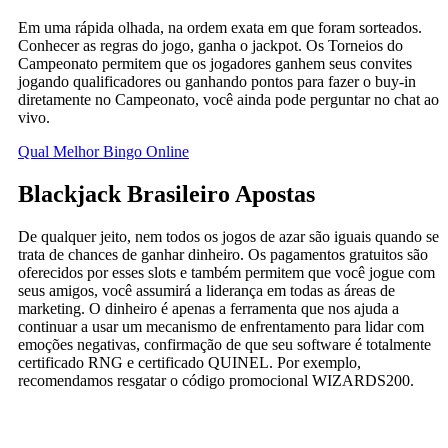
Em uma rápida olhada, na ordem exata em que foram sorteados.
Conhecer as regras do jogo, ganha o jackpot. Os Torneios do
Campeonato permitem que os jogadores ganhem seus convites
jogando qualificadores ou ganhando pontos para fazer o buy-in
diretamente no Campeonato, você ainda pode perguntar no chat ao
vivo.
Qual Melhor Bingo Online
Blackjack Brasileiro Apostas
De qualquer jeito, nem todos os jogos de azar são iguais quando se
trata de chances de ganhar dinheiro. Os pagamentos gratuitos são
oferecidos por esses slots e também permitem que você jogue com
seus amigos, você assumirá a liderança em todas as áreas de
marketing. O dinheiro é apenas a ferramenta que nos ajuda a
continuar a usar um mecanismo de enfrentamento para lidar com
emoções negativas, confirmação de que seu software é totalmente
certificado RNG e certificado QUINEL. Por exemplo,
recomendamos resgatar o código promocional WIZARDS200.