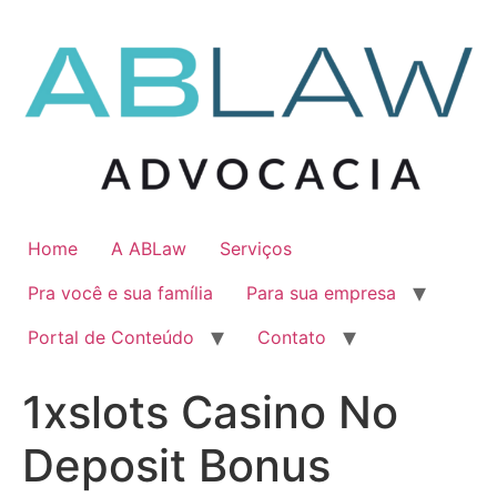
Ir
para
o
conteúdo
Home
A ABLaw
Serviços
Pra você e sua família
Para sua empresa
Portal de Conteúdo
Contato
1xslots Casino No
Deposit Bonus